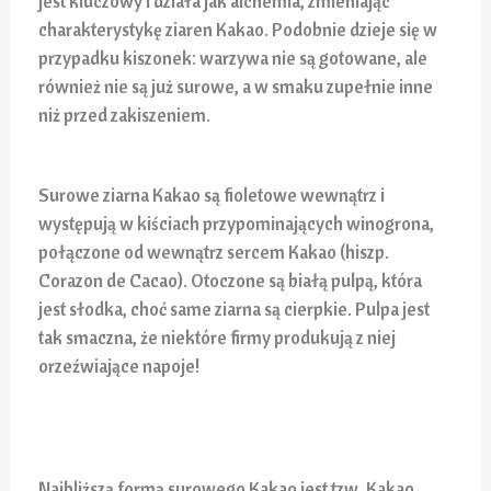
jest kluczowy i działa jak alchemia, zmieniając
charakterystykę ziaren Kakao. Podobnie dzieje się w
przypadku kiszonek: warzywa nie są gotowane, ale
również nie są już surowe, a w smaku zupełnie inne
niż przed zakiszeniem.
Surowe ziarna Kakao są fioletowe wewnątrz i
występują w kiściach przypominających winogrona,
połączone od wewnątrz sercem Kakao (hiszp.
Corazon de Cacao). Otoczone są białą pulpą, która
jest słodka, choć same ziarna są cierpkie. Pulpa jest
tak smaczna, że niektóre firmy produkują z niej
orzeźwiające napoje!
Najbliższą formą surowego Kakao jest tzw. Kakao