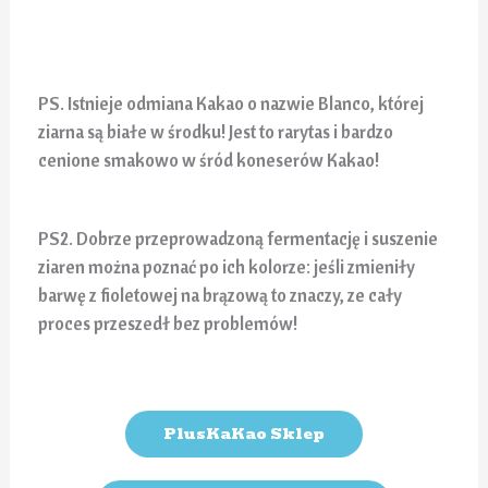
PS. Istnieje odmiana Kakao o nazwie Blanco, której
ziarna są białe w środku! Jest to rarytas i bardzo
cenione smakowo w śród koneserów Kakao!
PS2. Dobrze przeprowadzoną fermentację i suszenie
ziaren można poznać po ich kolorze: jeśli zmieniły
barwę z fioletowej na brązową to znaczy, ze cały
proces przeszedł bez problemów!
PlusKaKao Sklep