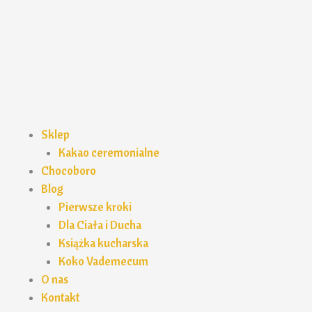
Przejdź
do
treści
Sklep
Kakao ceremonialne
Chocoboro
Blog
Pierwsze kroki
Dla Ciała i Ducha
Książka kucharska
Koko Vademecum
O nas
Kontakt