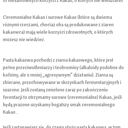
10 niesamowitych korzyści z Kakao, o których nie wiedziałeś
Ceremonialne Kakao i surowe Kakao (które są dwiema
różnymi rzeczami, chociaż oba są produkowane z ziaren
kakaowca) mają wiele korzyści zdrowotnych, o których
możesz nie wiedzieć.
Pasta kakaowa pochodzi z ziarna kakaowego, które jest
pełne przeciwutleniaczy i teobrominy (alkaloidy podobne do
kofeiny, ale o mniej „agresywnym” działaniu). Ziarna są
zbierane, przechowywane w skrzynkach fermentacyjnych i
suszone. Jeśli zostaną zmielone zaraz po zakończeniu
ferentacji to otrzymamy surowe (ceremonialne) Kakao, jeśli
będą prażone uzyskamy bogatszy smak ceremonialnego
Kakao .
Jeśli zastanawiasz się, do czego służy pasta kakaowa, w tym