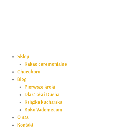
Przejdź
do
treści
Sklep
Kakao ceremonialne
Chocoboro
Blog
Pierwsze kroki
Dla Ciała i Ducha
Książka kucharska
Koko Vademecum
O nas
Kontakt