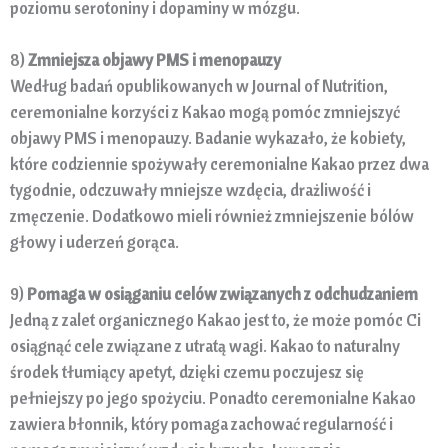
poziomu serotoniny i dopaminy w mózgu.
8)
Zmniejsza objawy PMS i menopauzy
Według badań opublikowanych w Journal of Nutrition,
ceremonialne korzyści z Kakao mogą pomóc zmniejszyć
objawy PMS i menopauzy. Badanie wykazało, że kobiety,
które codziennie spożywały ceremonialne Kakao przez dwa
tygodnie, odczuwały mniejsze wzdęcia, drażliwość i
zmęczenie. Dodatkowo mieli również zmniejszenie bólów
głowy i uderzeń gorąca.
9)
Pomaga w osiąganiu celów związanych z odchudzaniem
Jedną z zalet organicznego Kakao jest to, że może pomóc Ci
osiągnąć cele związane z utratą wagi. Kakao to naturalny
środek tłumiący apetyt, dzięki czemu poczujesz się
pełniejszy po jego spożyciu. Ponadto ceremonialne Kakao
zawiera błonnik, który pomaga zachować regularność i