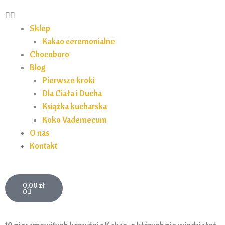
Sklep
Kakao ceremonialne
Chocoboro
Blog
Pierwsze kroki
Dla Ciała i Ducha
Książka kucharska
Koko Vademecum
O nas
Kontakt
Wózek
0,00
zł
0