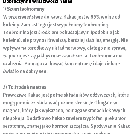
Dobroczynne właściwości Kakao
1)
Szum teobrominy
W przeciwieństwie do kawy, Kakao jest w 99% wolne od
kofeiny. Zamiast tego jest wypełniony teobrominą.
Teobromina jest środkiem pobudzającym (podobnie jak
kofeina), ale przynosi trwalszą, bardziej stabilną energię. Nie
wpływa na ośrodkowy układ nerwowy, dlatego nie sprawi,
że poczujesz się jakbyś miał zawał serca. Teobromina nie
uzależnia. Pomaga zachować koncentrację i daje zielone
światło na dobry sen.
2)
To środek na stres
Prawdziwe Kakao jest pełne składników odżywczych, które
mogą pomóc zredukować poziom stresu. Jest bogate w
magnez, który, jak wykazano, pomaga w stanach lękowych i
niepokoju. Dodatkowo Kakao zawiera tryptofan, prekursor
serotoniny, znanej jako hormon szczęścia. Spożywanie Kakao
może poprawić nastrój i promować uczucie spokoju i